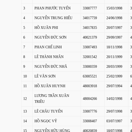
3
PHAN PHƯỚC TUYẾN
33007777
15/03/1998
3
4
NGUYỄN TRUNG HIẾU
34017759
24/06/1998
3
5
HỒ XUÂN PHI
34017835
20/07/1997
3
6
NGUYỄN ĐỨC SƠN
40021379
29/09/1997
4
7
PHAN CHẾ LINH
33007493
18/11/1998
3
8
LÊ THÀNH NHÂN
32001542
20/11/1999
3
9
NGUYỄN ĐỨC NHÃ
33000359
28/03/1999
3
10
LÊ VĂN SƠN
63005521
25/02/1999
6
11
HỒ XUÂN HUYNH
48003918
29/07/1994
4
LƯƠNG TRẦN XUÂN
12
48004266
14/02/1998
4
TRIỀU
13
LÊ CHÂU TUYẾN
33007776
29/07/1998
3
14
HỒ NGỌC VỸ
33008407
03/07/1997
3
15
NGUYỄN HỮU HÙNG
40020859
18/07/1998
4