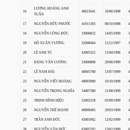
LƯƠNG HOÀNG ANH
16
40021641
16/06/1998
4
TUẤN
17
NGUYỄN HỮU PHƯỚC
41011565
08/10/1998
4
18
NGUYỄN CÔNG ĐỨC
33000832
14/05/1999
3
19
HỒ XUÂN VƯƠNG
32008404
12/12/1997
3
20
LÊ ANH TÚ
43005322
12/04/1998
4
21
ĐẶNG VĂN CƯƠNG
33000808
29/06/1999
3
22
LÊ NAM HẢI
40005780
13/07/1999
4
23
NGUYỄN VIẾT HOÀNG
48003900
10/10/1998
4
24
NGUYỄN TRỌNG NGHĨA
54007580
21/08/1999
5
25
TRỊNH ĐÌNH HIỆU
32005218
03/09/1999
3
26
NGUYỄN THẾ MẠNH
40009485
29/03/1999
4
27
TRẦN ANH ĐỨC
45001962
12/02/1999
4
28
NGUYỄN VĂN ĐỨC
63005292
15/02/1999
6