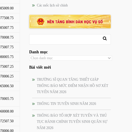
Các mốc lịch sử chính
85009.00
77508.75
85007.75
70008.75
75007.75
Danh mục
80005.75
75007.25
Bài viết mới
70006.25
TRƯỜNG SĨ QUAN TĂNG THIẾT GIÁP
THÔNG BÁO MỨC ĐIỂM NHẬN HỒ SƠ XÉT
65006.50
TUYỂN NĂM 2026
70005.75
THÔNG TIN TUYỂN SINH NĂM 2026
60008.00
THÔNG BÁO TỔ HỢP XÉT TUYỂN VÀ THỦ
72507.50
TỤC HÀNH CHÍNH TUYỂN SINH QUÂN SỰ
NĂM 2026
70006.00