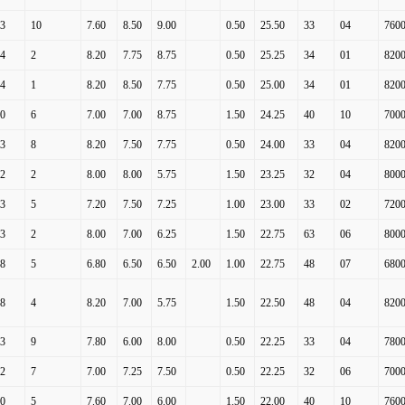
3
10
7.60
8.50
9.00
0.50
25.50
33
04
7600
THÔNG TIN TUYỂN SINH NĂM 2021
4
2
8.20
7.75
8.75
0.50
25.25
34
01
8200
THÔNG TIN TUYỂN SINH NĂM 2020
4
1
8.20
8.50
7.75
0.50
25.00
34
01
8200
THÔNG TIN TUYỂN SINH NĂM 2019
0
6
7.00
7.00
8.75
1.50
24.25
40
10
7000
THÔNG TIN TUYỂN SINH NĂM 2018
3
8
8.20
7.50
7.75
0.50
24.00
33
04
8200
THÔNG TIN TUYỂN SINH NĂM 2017
2
2
8.00
8.00
5.75
1.50
23.25
32
04
8000
3
5
7.20
7.50
7.25
1.00
23.00
33
02
7200
3
2
8.00
7.00
6.25
1.50
22.75
63
06
8000
8
5
6.80
6.50
6.50
2.00
1.00
22.75
48
07
6800
8
4
8.20
7.00
5.75
1.50
22.50
48
04
8200
3
9
7.80
6.00
8.00
0.50
22.25
33
04
7800
2
7
7.00
7.25
7.50
0.50
22.25
32
06
7000
0
5
7.60
7.00
6.00
1.50
22.00
40
10
7600