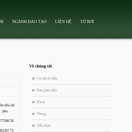
NH
NGÀNH ĐÀO TẠO
LIÊN HỆ
TỜ RƠI
HỎI ĐÁP
 ĐĂNG KÝ XÉT TUYỂN THẲNG CỦA TSQTTG
ĐIỀU KHOẢN SỬ DỤNG
ÊU TUYỂN SINH NĂM 2018
Về chúng tôi
Ả TUYỂN SINH NĂM 2018
Cơ cấu tổ chức
Ả TUYỂN SINH NĂM 2017
Ban giám hiệu
Khoa
ểm tiêu chí
phụ
Phòng
77508.50
Tiểu đoàn
82507.75