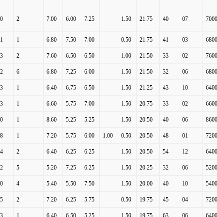
0
2
7.00
6.00
7.25
1.50
21.75
40
07
7000
1
1
6.80
7.50
7.00
0.50
21.75
41
03
6800
3
2
7.60
6.50
6.50
1.00
21.50
33
02
7600
2
6
6.80
7.25
6.00
1.50
21.50
32
06
6800
3
1
6.40
6.75
6.50
1.50
21.25
43
10
6400
3
1
6.60
5.75
7.00
1.50
20.75
33
02
6600
0
1
8.60
5.25
5.25
1.50
20.50
40
06
8600
8
1
7.20
5.75
6.00
1.00
0.50
20.50
48
01
7200
4
2
6.40
6.25
6.25
1.50
20.50
54
12
6400
2
5
5.20
7.25
6.25
1.50
20.25
32
06
5200
0
4
5.40
5.50
7.50
1.50
20.00
40
10
5400
5
2
7.20
6.25
5.75
0.50
19.75
45
04
7200
3
1
6.40
6.50
5.25
1.50
19.75
63
06
6400