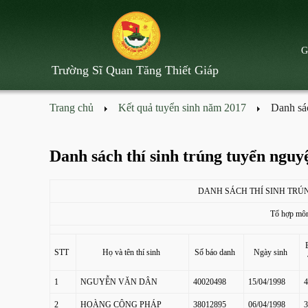
G
Trường Sĩ Quan Tăng Thiết Giáp
CƠ CẤU TỔ CH
Trang chủ
Kết quả tuyển sinh năm 2017
Danh sá
BAN GIÁM HIỆ
KHOA
Danh sách thí sinh trúng tuyển ngu
PHÒNG
DANH SÁCH THÍ SINH TRÚN
TIỂU ĐOÀN
Tổ hợp môn
CÁC MỐC LỊCH 
STT
Họ và tên thí sinh
Số báo danh
Ngày sinh
1
NGUYỄN VĂN DÂN
40020498
15/04/1998
4
2
HOÀNG CÔNG PHÁP
38012895
06/04/1998
3