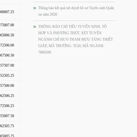
Thông báo kết quả xét duyệt hồ sơ Tuyển sinh Quân
60007.25
sự năm 2026
75007.00
THÔNG BÁO CHỈ TIÊU TUYỂN SINH, TỔ
HỢP VÀ PHƯƠNG THỨC XÉT TUYỂN
65006.50
NGÀNH CHỈ HUY-THAM MƯU TĂNG THIẾT
72506.00
GIÁP, MÃ TRƯỜNG: TGH; MÃ NGÀNH:
7860206
67506.50
57507.00
52505.25
57506.00
62506.25
72506.25
55007.50
62505.75
65005.25