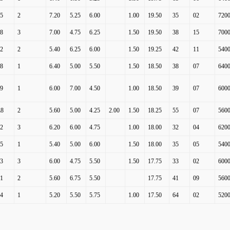
5
2
7.20
5.25
6.00
1.00
19.50
35
02
7200
8
3
7.00
4.75
6.25
1.50
19.50
38
15
7000
2
2
5.40
6.25
6.00
1.50
19.25
42
11
5400
8
1
6.40
5.00
5.50
1.50
18.50
38
07
6400
9
1
6.00
7.00
4.50
1.00
18.50
39
07
6000
L8
2
5.60
5.00
4.25
2.00
1.50
18.25
55
07
5600
2
3
6.20
6.00
4.75
1.00
18.00
32
04
6200
5
1
5.40
5.00
6.00
1.50
18.00
35
05
5400
3
3
6.00
4.75
5.50
1.50
17.75
33
02
6000
1
2
5.60
6.75
5.50
17.75
41
09
5600
4
1
5.20
5.50
5.75
1.00
17.50
64
02
5200