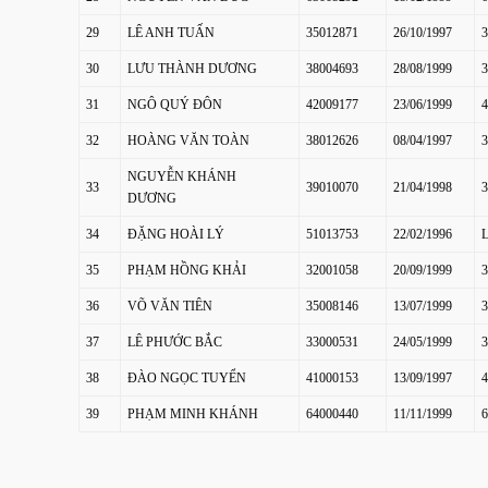
29
LÊ ANH TUẤN
35012871
26/10/1997
3
30
LƯU THÀNH DƯƠNG
38004693
28/08/1999
3
31
NGÔ QUÝ ĐÔN
42009177
23/06/1999
4
32
HOÀNG VĂN TOÀN
38012626
08/04/1997
3
NGUYỄN KHÁNH
33
39010070
21/04/1998
3
DƯƠNG
34
ĐẶNG HOÀI LÝ
51013753
22/02/1996
35
PHẠM HỒNG KHẢI
32001058
20/09/1999
3
36
VÕ VĂN TIÊN
35008146
13/07/1999
3
37
LÊ PHƯỚC BẮC
33000531
24/05/1999
3
38
ĐÀO NGỌC TUYỂN
41000153
13/09/1997
4
39
PHẠM MINH KHÁNH
64000440
11/11/1999
6