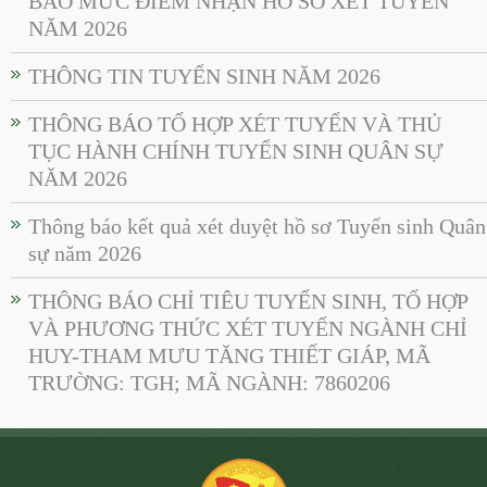
BÁO MỨC ĐIỂM NHẬN HỒ SƠ XÉT TUYỂN
NĂM 2026
THÔNG TIN TUYỂN SINH NĂM 2026
THÔNG BÁO TỔ HỢP XÉT TUYỂN VÀ THỦ
TỤC HÀNH CHÍNH TUYỂN SINH QUÂN SỰ
NĂM 2026
Thông báo kết quả xét duyệt hồ sơ Tuyển sinh Quân
sự năm 2026
THÔNG BÁO CHỈ TIÊU TUYỂN SINH, TỔ HỢP
VÀ PHƯƠNG THỨC XÉT TUYỂN NGÀNH CHỈ
HUY-THAM MƯU TĂNG THIẾT GIÁP, MÃ
TRƯỜNG: TGH; MÃ NGÀNH: 7860206