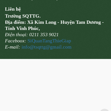
Liên hệ
Trường SQTTG.
Địa điểm: Xã Kim Long - Huyện Tam Dương -
Tỉnh Vĩnh Phúc,
Điện thoại: 0211 353 9021
Faceboox:
SiQuanTangThieGiap
E-mail:
info@
tsqttg@gmail.com