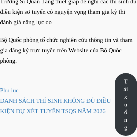
Trường Sĩ Quan Tăng thiết giáp đề nghị các thí sinh đủ
điều kiện sơ tuyển có nguyện vọng tham gia kỳ thi
đánh giá năng lực do
Bộ Quốc phòng tổ chức nghiên cứu thông tin và tham
gia đăng ký trực tuyến trên Website của Bộ Quốc
phòng.
T
ải
Phụ lục
x
DANH SÁCH THÍ SINH KHÔNG ĐỦ ĐIỀU
u
KIỆN DỰ XÉT TUYỂN TSQS NĂM 2026
ố
n
g