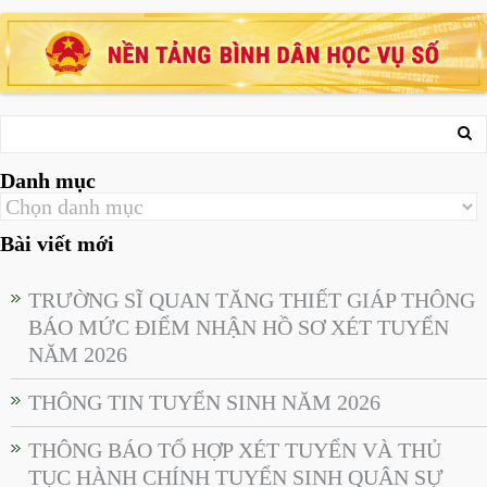
Danh mục
Bài viết mới
TRƯỜNG SĨ QUAN TĂNG THIẾT GIÁP THÔNG
BÁO MỨC ĐIỂM NHẬN HỒ SƠ XÉT TUYỂN
NĂM 2026
THÔNG TIN TUYỂN SINH NĂM 2026
THÔNG BÁO TỔ HỢP XÉT TUYỂN VÀ THỦ
TỤC HÀNH CHÍNH TUYỂN SINH QUÂN SỰ