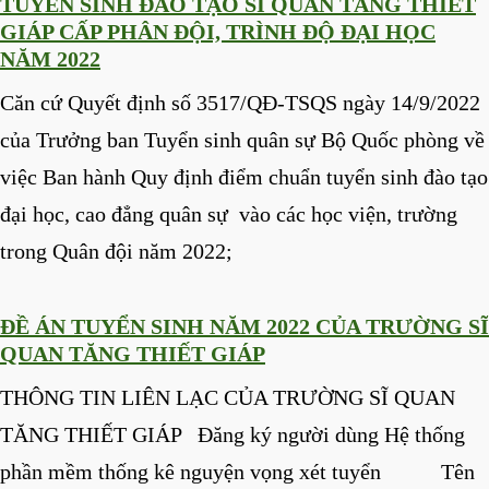
TUYỂN SINH ĐÀO TẠO SĨ QUAN TĂNG THIẾT
GIÁP CẤP PHÂN ĐỘI, TRÌNH ĐỘ ĐẠI HỌC
NĂM 2022
Căn cứ Quyết định số 3517/QĐ-TSQS ngày 14/9/2022
của Trưởng ban Tuyển sinh quân sự Bộ Quốc phòng về
việc Ban hành Quy định điểm chuẩn tuyển sinh đào tạo
đại học, cao đẳng quân sự vào các học viện, trường
trong Quân đội năm 2022;
ĐỀ ÁN TUYỂN SINH NĂM 2022 CỦA TRƯỜNG SĨ
QUAN TĂNG THIẾT GIÁP
THÔNG TIN LIÊN LẠC CỦA TRƯỜNG SĨ QUAN
TĂNG THIẾT GIÁP Đăng ký người dùng Hệ thống
phần mềm thống kê nguyện vọng xét tuyển Tên