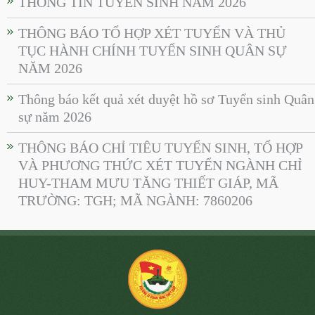
THÔNG TIN TUYỂN SINH NĂM 2026
THÔNG BÁO TỔ HỢP XÉT TUYỂN VÀ THỦ
TỤC HÀNH CHÍNH TUYỂN SINH QUÂN SỰ
NĂM 2026
Thông báo kết quả xét duyệt hồ sơ Tuyển sinh Quân
sự năm 2026
THÔNG BÁO CHỈ TIÊU TUYỂN SINH, TỔ HỢP
VÀ PHƯƠNG THỨC XÉT TUYỂN NGÀNH CHỈ
HUY-THAM MƯU TĂNG THIẾT GIÁP, MÃ
TRƯỜNG: TGH; MÃ NGÀNH: 7860206