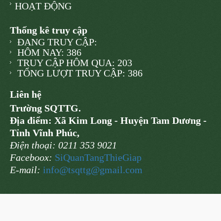
HOẠT ĐỘNG
Thống kê truy cập
ĐANG TRUY CẬP:
HÔM NAY: 386
TRUY CẬP HÔM QUA: 203
TỔNG LƯỢT TRUY CẬP: 386
Liên hệ
Trường SQTTG.
Địa điểm: Xã Kim Long - Huyện Tam Dương -
Tỉnh Vĩnh Phúc,
Điện thoại: 0211 353 9021
Faceboox:
SiQuanTangThieGiap
E-mail:
info@
tsqttg@gmail.com