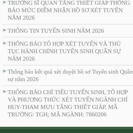
TRƯỜNG SĨ QUAN TĂNG THIẾT GIÁP THÔNG
BÁO MỨC ĐIỂM NHẬN HỒ SƠ XÉT TUYỂN
NĂM 2026
THÔNG TIN TUYỂN SINH NĂM 2026
THÔNG BÁO TỔ HỢP XÉT TUYỂN VÀ THỦ
TỤC HÀNH CHÍNH TUYỂN SINH QUÂN SỰ
NĂM 2026
Thông báo kết quả xét duyệt hồ sơ Tuyển sinh Quân
sự năm 2026
THÔNG BÁO CHỈ TIÊU TUYỂN SINH, TỔ HỢP
VÀ PHƯƠNG THỨC XÉT TUYỂN NGÀNH CHỈ
HUY-THAM MƯU TĂNG THIẾT GIÁP, MÃ
TRƯỜNG: TGH; MÃ NGÀNH: 7860206