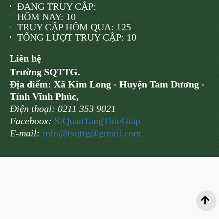
ĐANG TRUY CẬP:
HÔM NAY: 10
TRUY CẬP HÔM QUA: 125
TỔNG LƯỢT TRUY CẬP: 10
Liên hệ
Trường SQTTG.
Địa điểm: Xã Kim Long - Huyện Tam Dương -
Tỉnh Vĩnh Phúc,
Điện thoại: 0211 353 9021
Faceboox:
SiQuanTangThieGiap
E-mail:
info@
tsqttg@gmail.com