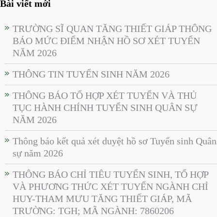
Bài viết mới
TRƯỜNG SĨ QUAN TĂNG THIẾT GIÁP THÔNG
BÁO MỨC ĐIỂM NHẬN HỒ SƠ XÉT TUYỂN
NĂM 2026
THÔNG TIN TUYỂN SINH NĂM 2026
THÔNG BÁO TỔ HỢP XÉT TUYỂN VÀ THỦ
TỤC HÀNH CHÍNH TUYỂN SINH QUÂN SỰ
NĂM 2026
Thông báo kết quả xét duyệt hồ sơ Tuyển sinh Quân
sự năm 2026
THÔNG BÁO CHỈ TIÊU TUYỂN SINH, TỔ HỢP
VÀ PHƯƠNG THỨC XÉT TUYỂN NGÀNH CHỈ
HUY-THAM MƯU TĂNG THIẾT GIÁP, MÃ
TRƯỜNG: TGH; MÃ NGÀNH: 7860206