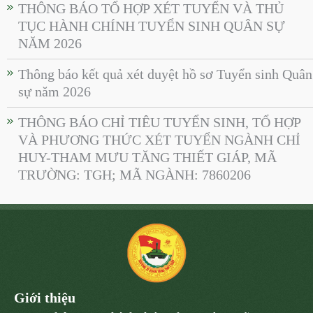
THÔNG BÁO TỔ HỢP XÉT TUYỂN VÀ THỦ
TỤC HÀNH CHÍNH TUYỂN SINH QUÂN SỰ
NĂM 2026
Thông báo kết quả xét duyệt hồ sơ Tuyển sinh Quân
sự năm 2026
THÔNG BÁO CHỈ TIÊU TUYỂN SINH, TỔ HỢP
VÀ PHƯƠNG THỨC XÉT TUYỂN NGÀNH CHỈ
HUY-THAM MƯU TĂNG THIẾT GIÁP, MÃ
TRƯỜNG: TGH; MÃ NGÀNH: 7860206
Giới thiệu