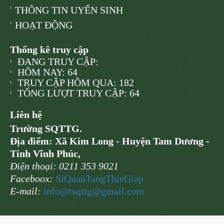
THÔNG TIN UYỂN SINH
HOẠT ĐỘNG
Thống kê truy cập
ĐANG TRUY CẬP:
HÔM NAY: 64
TRUY CẬP HÔM QUA: 182
TỔNG LƯỢT TRUY CẬP: 64
Liên hệ
Trường SQTTG.
Địa điểm: Xã Kim Long - Huyện Tam Dương -
Tỉnh Vĩnh Phúc,
Điện thoại: 0211 353 9021
Faceboox:
SiQuanTangThieGiap
E-mail:
info@
tsqttg@gmail.com