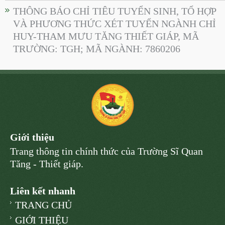
THÔNG BÁO CHỈ TIÊU TUYỂN SINH, TỔ HỢP
VÀ PHƯƠNG THỨC XÉT TUYỂN NGÀNH CHỈ
HUY-THAM MƯU TĂNG THIẾT GIÁP, MÃ
TRƯỜNG: TGH; MÃ NGÀNH: 7860206
Giới thiệu
Trang thông tin chính thức của Trường Sĩ Quan
Tăng - Thiết giáp.
Liên kết nhanh
TRANG CHỦ
GIỚI THIỆU